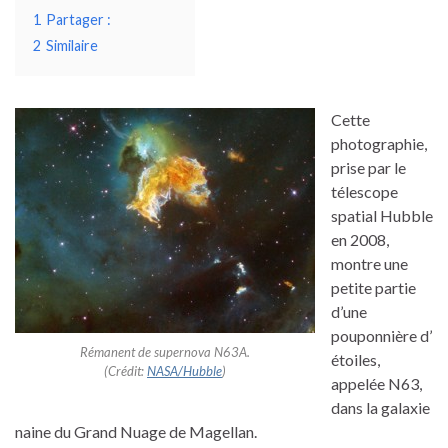
1
Partager :
2
Similaire
Cette
photographie,
prise par le
télescope
spatial Hubble
en 2008,
montre une
petite partie
d’une
pouponnière d’
Rémanent de supernova N63A.
étoiles,
(Crédit:
NASA/Hubble
)
appelée N63,
dans la galaxie
naine du Grand Nuage de Magellan.