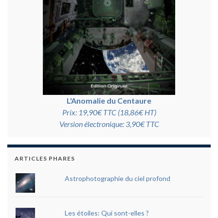
L'Anomalie du Centaure
Prix: 19,90€ TTC (18,86€ HT)
Version électronique: 3,90€ TTC
ARTICLES PHARES
Astrophotographie du ciel profond
Les étoiles: Qui sont-elles ?