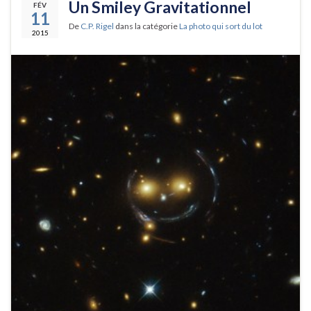
Un Smiley Gravitationnel
FÉV
11
De
C.P. Rigel
dans la catégorie
La photo qui sort du lot
2015