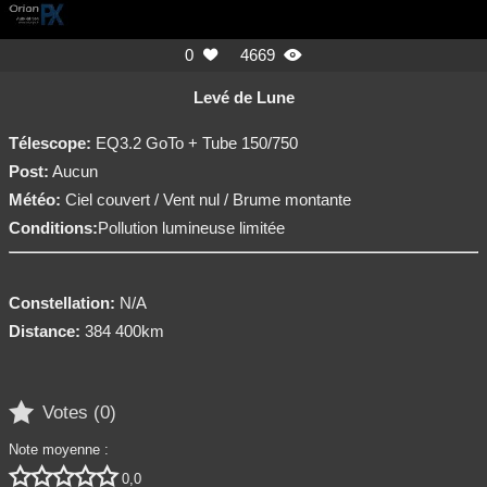
0
4669


Levé de Lune
Télescope:
EQ3.2 GoTo + Tube 150/750
Post:
Aucun
Météo:
Ciel couvert / Vent nul / Brume montante
Conditions:
Pollution lumineuse limitée
Constellation:
N/A
Distance:
384 400km

Votes (
0
)
Note moyenne :





0,0