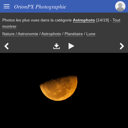

OrionPX Photographie
Photos les plus vues dans la catégorie
Astrophoto
[14/19]
-
Tout
montrer
Nature / Astronomie
/
Astrophoto
/
Planétaire
/
Lune



