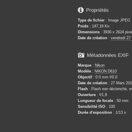

Propriétés
Type de fichier
: Image JPEG
Poids
: 147,19 Ko
Dimensions
: 3936 x 2624 pixe
Date de création
:
vendredi 27

Métadonnées EXIF
Marque
:
Nikon
Modèle
:
NIKON D610
Objectif
: 0.0 mm f/0.0
Date de création
: 27 Mars 201
Flash
: Flash non déclenché, m
Ouverture
: f/1,8
Longueur de focale
: 50 mm
Sensibilité ISO
: 100
Durée d'exposition
: 1/13 s