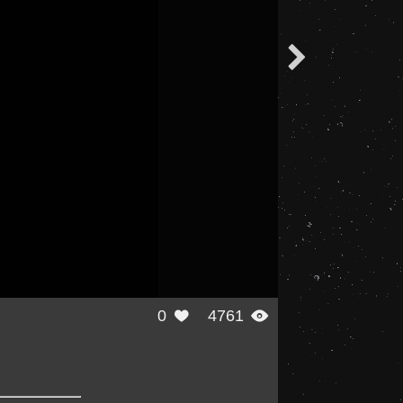

0
4761

