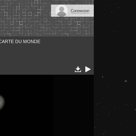
Connexion
CARTE DU MONDE

