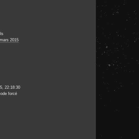
ls
 mars 2015
5, 22:18:30
ode forcé