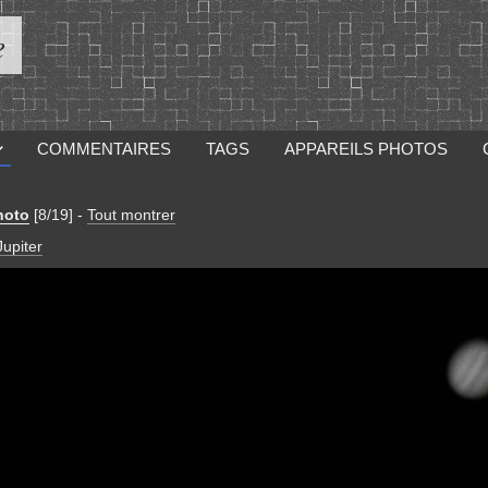
e
COMMENTAIRES
TAGS
APPAREILS PHOTOS
hoto
[8/19]
-
Tout montrer
Jupiter