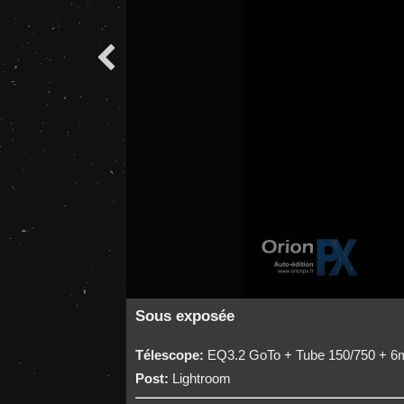

Sous exposée
Télescope:
EQ3.2 GoTo + Tube 150/750 + 6
Post:
Lightroom