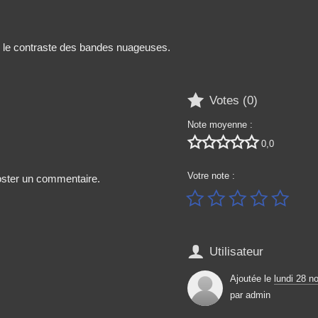
r le contraste des bandes nuageuses.

Votes (
0
)
Note moyenne :





0,0
Votre note :
poster un commentaire.






Utilisateur
Ajoutée le
lundi 28 
par
admin