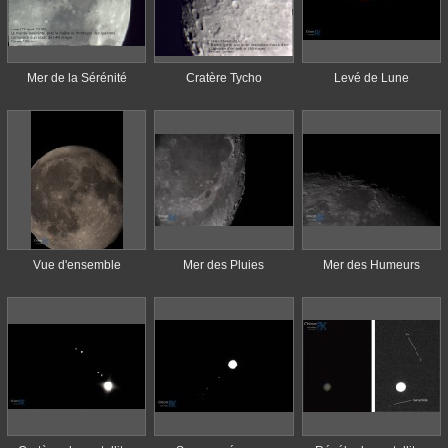
Mer de la Sérénité
Cratère Tycho
Levé de Lune
Vue d'ensemble
Mer des Pluies
Mer des Humeurs