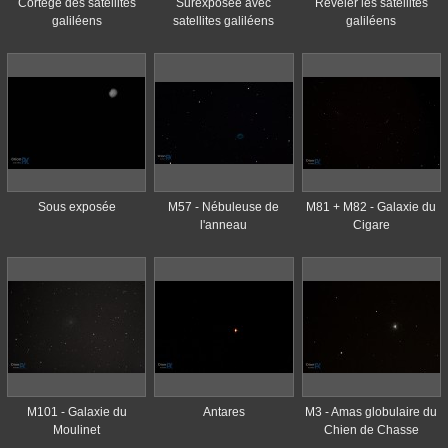
Cortège des satellites
Surexposée avec
Révéler les satellites
galiléens
satellites galiléens
galiléens
Sous exposée
M57 - Nébuleuse de
M81 + M82 - Galaxie du
l'anneau
Cigare
M101 - Galaxie du
Antares
M3 - Amas globulaire du
Moulinet
Chien de Chasse