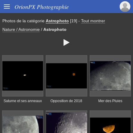

OrionPX Photographie
Photos de
la catégorie
Astrophoto
[19]
-
Tout montrer
Nature / Astronomie
/
Astrophoto

Saturne et ses anneaux
Opposition de 2018
Mer des Pluies