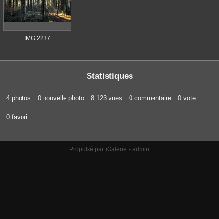
IMG 2237
Statistiques
4 photos
0 nouvelle photo
8 123 vues
0 commentaire
0 vote
0 favori
Propulsé par
iGalerie
-
admin