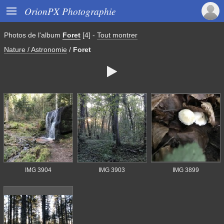

OrionPX Photographie
Photos de
l'album
Foret
[4]
-
Tout montrer
Nature / Astronomie
/
Foret

IMG 3904
IMG 3903
IMG 3899