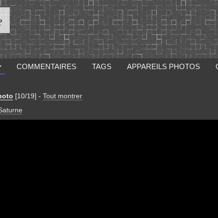
e
COMMENTAIRES
TAGS
APPAREILS PHOTOS
hoto
[10/19]
-
Tout montrer
Saturne