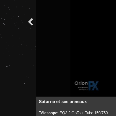

Saturne et ses anneaux
Télescope:
EQ3.2 GoTo + Tube 150/750