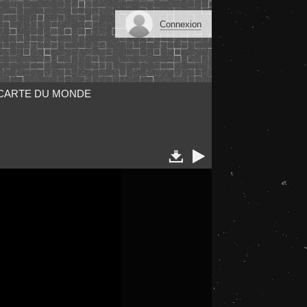
Connexion
CARTE DU MONDE

