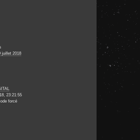
s
juillet 2018
GITAL
018, 23:21:55
ode forcé