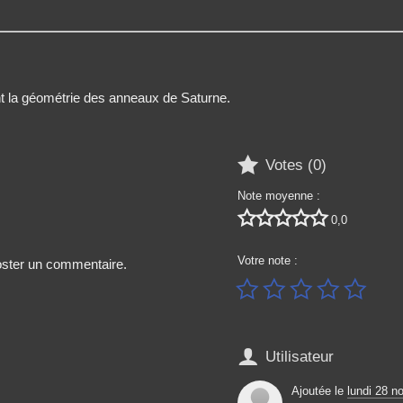
 la géométrie des anneaux de Saturne.

Votes (
0
)
Note moyenne :





0,0
Votre note :
poster un commentaire.






Utilisateur
Ajoutée le
lundi 28 