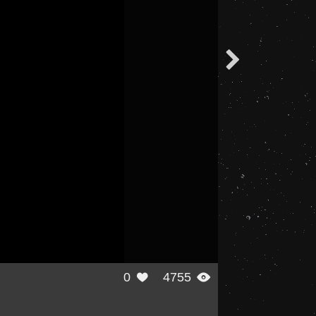

0
4755

